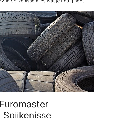
V in Spijkenisse alles wat je nodig hebt.
 Euromaster
 Spijkenisse