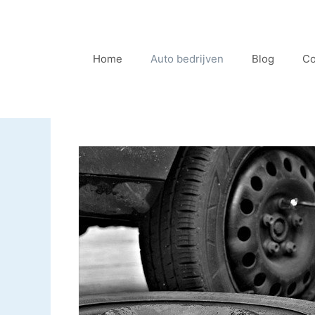
Ga
naar
de
Home
Auto bedrijven
Blog
Co
inhoud