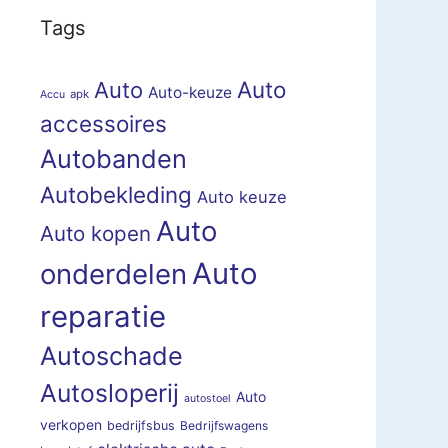
Tags
Auto
Auto
Auto-keuze
apk
Accu
accessoires
Autobanden
Autobekleding
Auto keuze
Auto
Auto kopen
Auto
onderdelen
reparatie
Autoschade
Autosloperij
Auto
autostoel
verkopen
bedrijfsbus
Bedrijfswagens