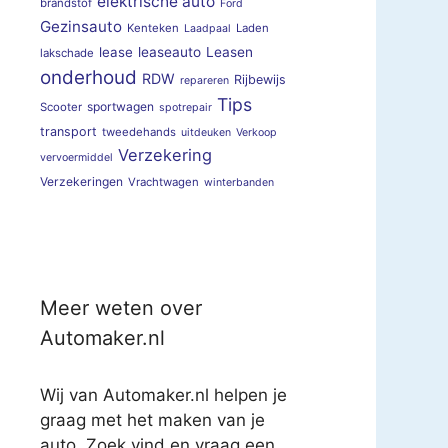
elektrische auto
brandstof
Ford
Gezinsauto
Kenteken
Laden
Laadpaal
lease
leaseauto
Leasen
lakschade
onderhoud
RDW
Rijbewijs
repareren
Tips
sportwagen
Scooter
spotrepair
transport
tweedehands
uitdeuken
Verkoop
Verzekering
vervoermiddel
Verzekeringen
Vrachtwagen
winterbanden
Meer weten over
Automaker.nl
Wij van Automaker.nl helpen je
graag met het maken van je
auto. Zoek vind en vraag een