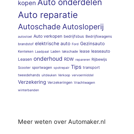
Auto onderdelen
kopen
Auto reparatie
Autoschade
Autosloperij
Auto verkopen
bedrijfsbus
Bedrijfswagens
autostoel
elektrische auto
Gezinsauto
brandstof
Ford
lease
leaseauto
Kenteken
Laden
lakschade
Laadpaal
onderhoud
RDW
Leasen
Rijbewijs
repareren
Tips
sportwagen
transport
Scooter
spotrepair
tweedehands
uitdeuken
Verkoop
vervoermiddel
Verzekering
Verzekeringen
Vrachtwagen
winterbanden
Meer weten over Automaker.nl