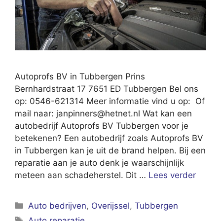
Autoprofs BV in Tubbergen Prins
Bernhardstraat 17 7651 ED Tubbergen Bel ons
op: 0546-621314 Meer informatie vind u op: Of
mail naar:
janpinners@hetnet.nl
Wat kan een
autobedrijf Autoprofs BV Tubbergen voor je
betekenen? Een autobedrijf zoals Autoprofs BV
in Tubbergen kan je uit de brand helpen. Bij een
reparatie aan je auto denk je waarschijnlijk
meteen aan schadeherstel. Dit …
Lees verder
Categorieën
Auto bedrijven
,
Overijssel
,
Tubbergen
Tags
Auto reparatie