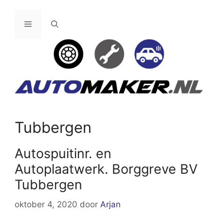
Ga
naar
Menu
de
inhoud
Tubbergen
Autospuitinr. en
Autoplaatwerk. Borggreve BV
Tubbergen
oktober 4, 2020
door
Arjan