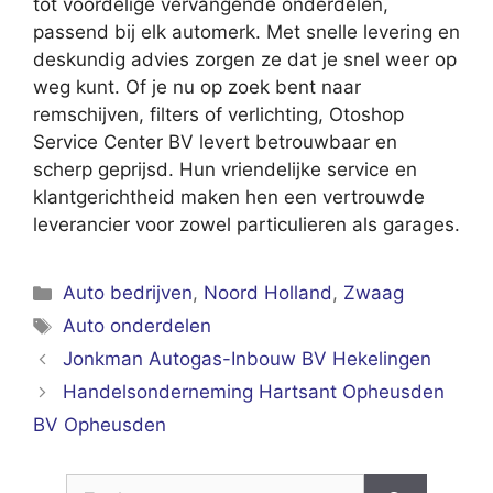
tot voordelige vervangende onderdelen,
passend bij elk automerk. Met snelle levering en
deskundig advies zorgen ze dat je snel weer op
weg kunt. Of je nu op zoek bent naar
remschijven, filters of verlichting, Otoshop
Service Center BV levert betrouwbaar en
scherp geprijsd. Hun vriendelijke service en
klantgerichtheid maken hen een vertrouwde
leverancier voor zowel particulieren als garages.
Categorieën
Auto bedrijven
,
Noord Holland
,
Zwaag
Tags
Auto onderdelen
Jonkman Autogas-Inbouw BV Hekelingen
Handelsonderneming Hartsant Opheusden
BV Opheusden
Zoek