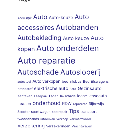
Auto
Auto
Auto-keuze
apk
Accu
Autobanden
accessoires
Autobekleding
Auto
Auto keuze
Auto onderdelen
kopen
Auto reparatie
Autoschade
Autosloperij
Auto verkopen
bedrijfsbus
Bedrijfswagens
autostoel
elektrische auto
Gezinsauto
brandstof
Ford
lease
leaseauto
Kenteken
Laden
lakschade
Laadpaal
onderhoud
RDW
Leasen
Rijbewijs
repareren
Tips
sportwagen
transport
Scooter
spotrepair
tweedehands
uitdeuken
Verkoop
vervoermiddel
Verzekering
Verzekeringen
Vrachtwagen