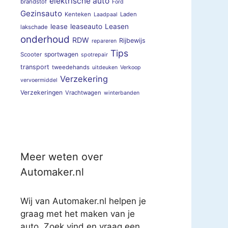
elektrische auto
brandstof
Ford
Gezinsauto
Kenteken
Laden
Laadpaal
lease
leaseauto
Leasen
lakschade
onderhoud
RDW
Rijbewijs
repareren
Tips
sportwagen
Scooter
spotrepair
transport
tweedehands
uitdeuken
Verkoop
Verzekering
vervoermiddel
Verzekeringen
Vrachtwagen
winterbanden
Meer weten over
Automaker.nl
Wij van Automaker.nl helpen je
graag met het maken van je
auto. Zoek vind en vraag een