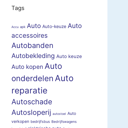
Tags
Auto
Auto
Auto-keuze
apk
Accu
accessoires
Autobanden
Autobekleding
Auto keuze
Auto
Auto kopen
Auto
onderdelen
reparatie
Autoschade
Autosloperij
Auto
autostoel
verkopen
bedrijfsbus
Bedrijfswagens