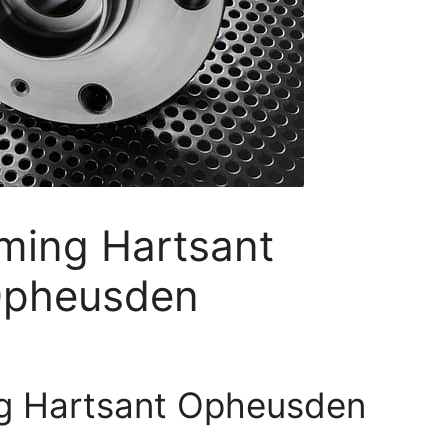
ming Hartsant
Opheusden
g Hartsant Opheusden