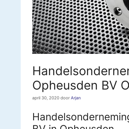
Handelsonderne
Opheusden BV 
april 30, 2020
door
Arjan
Handelsondernemin
BV in Opheusden