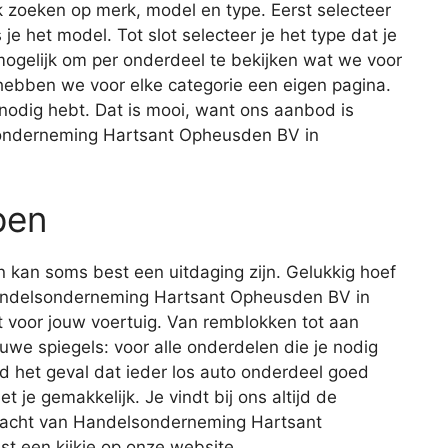
 zoeken op merk, model en type. Eerst selecteer
 je het model. Tot slot selecteer je het type dat je
 mogelijk om per onderdeel te bekijken wat we voor
 hebben we voor elke categorie een eigen pagina.
e nodig hebt. Dat is mooi, want ons aanbod is
sonderneming Hartsant Opheusden BV in
pen
 kan soms best een uitdaging zijn. Gelukkig hoef
j Handelsonderneming Hartsant Opheusden BV in
t voor jouw voertuig. Van remblokken tot aan
uwe spiegels: voor alle onderdelen die je nodig
tijd het geval dat ieder los auto onderdeel goed
t je gemakkelijk. Je vindt bij ons altijd de
 kracht van Handelsonderneming Hartsant
 een kijkje op onze website.