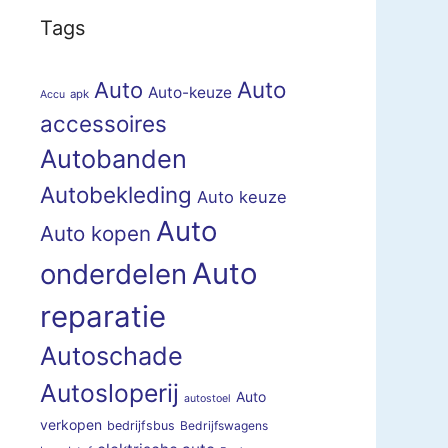
Tags
Auto
Auto
Auto-keuze
apk
Accu
accessoires
Autobanden
Autobekleding
Auto keuze
Auto
Auto kopen
Auto
onderdelen
reparatie
Autoschade
Autosloperij
Auto
autostoel
verkopen
bedrijfsbus
Bedrijfswagens