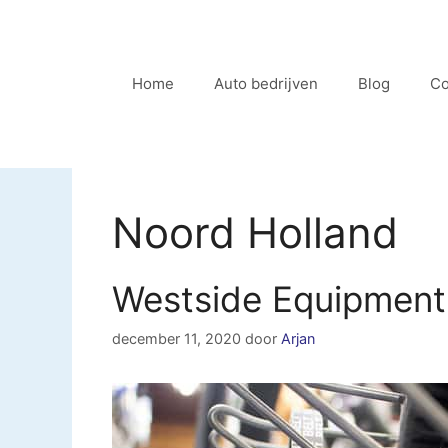
Ga
naar
de
Home
Auto bedrijven
Blog
Co
inhoud
Noord Holland
Westside Equipment
december 11, 2020
door
Arjan