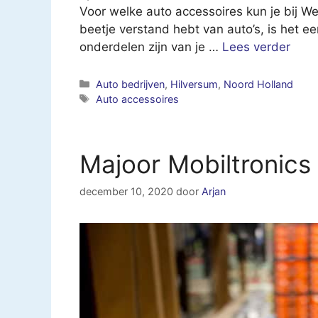
Voor welke auto accessoires kun je bij W
beetje verstand hebt van auto’s, is het e
onderdelen zijn van je …
Lees verder
Categorieën
Auto bedrijven
,
Hilversum
,
Noord Holland
Tags
Auto accessoires
Majoor Mobiltronic
december 10, 2020
door
Arjan