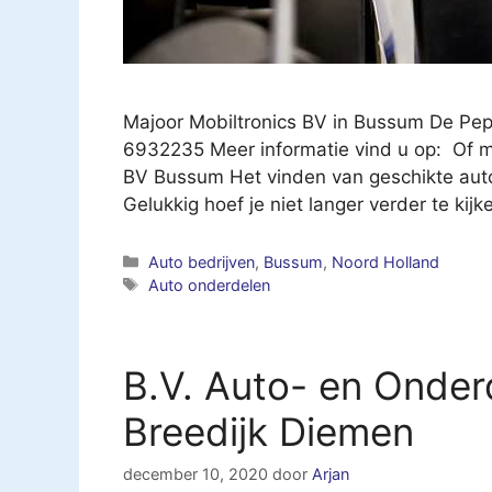
Majoor Mobiltronics BV in Bussum De Pe
6932235 Meer informatie vind u op: Of ma
BV Bussum Het vinden van geschikte auto
Gelukkig hoef je niet langer verder te kij
Categorieën
Auto bedrijven
,
Bussum
,
Noord Holland
Tags
Auto onderdelen
B.V. Auto- en Onder
Breedijk Diemen
december 10, 2020
door
Arjan