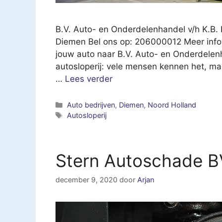
B.V. Auto- en Onderdelenhandel v/h K.B.
Diemen Bel ons op: 206000012 Meer infor
jouw auto naar B.V. Auto- en Onderdelenh
autosloperij: vele mensen kennen het, m
…
Lees verder
Categorieën
Auto bedrijven
,
Diemen
,
Noord Holland
Tags
Autosloperij
Stern Autoschade 
december 9, 2020
door
Arjan