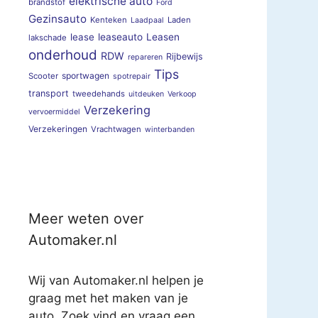
elektrische auto
brandstof
Ford
Gezinsauto
Kenteken
Laden
Laadpaal
lease
leaseauto
Leasen
lakschade
onderhoud
RDW
Rijbewijs
repareren
Tips
sportwagen
Scooter
spotrepair
transport
tweedehands
uitdeuken
Verkoop
Verzekering
vervoermiddel
Verzekeringen
Vrachtwagen
winterbanden
Meer weten over
Automaker.nl
Wij van Automaker.nl helpen je
graag met het maken van je
auto. Zoek vind en vraag een