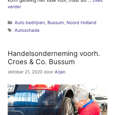
komt gelukkig niet vaak voor, maar als …
Lees
verder
Categorieën
Auto bedrijven
,
Bussum
,
Noord Holland
Tags
Autoschade
Handelsonderneming voorh.
Croes & Co. Bussum
oktober 21, 2020
door
Arjan