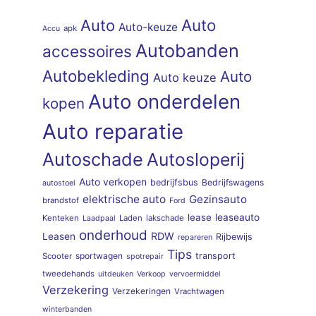
Auto
Auto
Auto-keuze
apk
Accu
Autobanden
accessoires
Autobekleding
Auto
Auto keuze
Auto onderdelen
kopen
Auto reparatie
Autoschade
Autosloperij
Auto verkopen
bedrijfsbus
Bedrijfswagens
autostoel
elektrische auto
Gezinsauto
brandstof
Ford
lease
leaseauto
Kenteken
Laden
lakschade
Laadpaal
onderhoud
RDW
Leasen
Rijbewijs
repareren
Tips
sportwagen
transport
Scooter
spotrepair
tweedehands
uitdeuken
Verkoop
vervoermiddel
Verzekering
Verzekeringen
Vrachtwagen
winterbanden