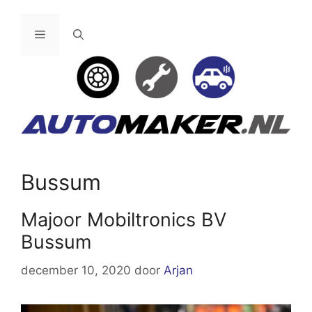
Ga
naar
Menu
de
inhoud
Bussum
Majoor Mobiltronics BV
Bussum
december 10, 2020
door
Arjan