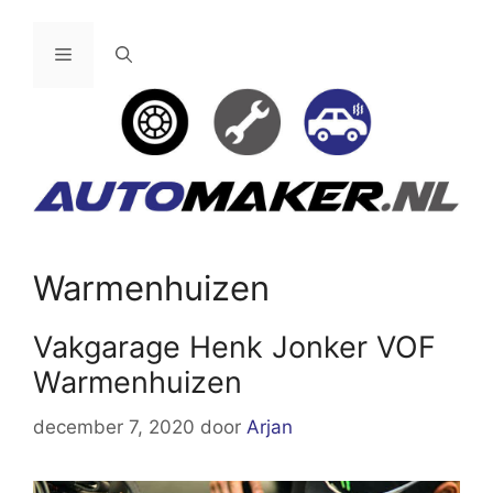
Ga
naar
Menu
de
inhoud
Warmenhuizen
Vakgarage Henk Jonker VOF
Warmenhuizen
december 7, 2020
door
Arjan