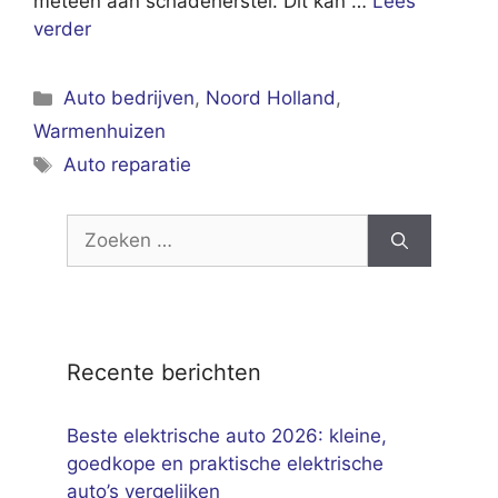
meteen aan schadeherstel. Dit kan …
Lees
verder
Categorieën
Auto bedrijven
,
Noord Holland
,
Warmenhuizen
Tags
Auto reparatie
Zoek
naar:
Recente berichten
Beste elektrische auto 2026: kleine,
goedkope en praktische elektrische
auto’s vergelijken