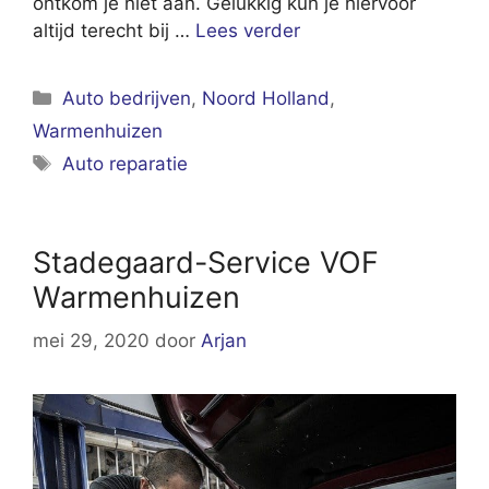
ontkom je niet aan. Gelukkig kun je hiervoor
altijd terecht bij …
Lees verder
Categorieën
Auto bedrijven
,
Noord Holland
,
Warmenhuizen
Tags
Auto reparatie
Stadegaard-Service VOF
Warmenhuizen
mei 29, 2020
door
Arjan