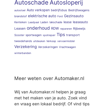
Autoschade
Autosloperij
Auto verkopen
bedrijfsbus
Bedrijfswagens
autostoel
elektrische auto
Gezinsauto
brandstof
Ford
lease
leaseauto
Kenteken
Laden
lakschade
Laadpaal
onderhoud
RDW
Leasen
Rijbewijs
repareren
Tips
sportwagen
transport
Scooter
spotrepair
tweedehands
uitdeuken
Verkoop
vervoermiddel
Verzekering
Verzekeringen
Vrachtwagen
winterbanden
Meer weten over Automaker.nl
Wij van Automaker.nl helpen je graag
met het maken van je auto. Zoek vind
en vraag een lokaal bedrijf. Of vind tips