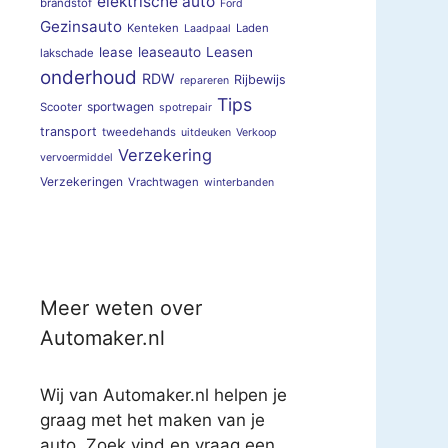
elektrische auto
brandstof
Ford
Gezinsauto
Kenteken
Laden
Laadpaal
lease
leaseauto
Leasen
lakschade
onderhoud
RDW
Rijbewijs
repareren
Tips
sportwagen
Scooter
spotrepair
transport
tweedehands
uitdeuken
Verkoop
Verzekering
vervoermiddel
Verzekeringen
Vrachtwagen
winterbanden
Meer weten over
Automaker.nl
Wij van Automaker.nl helpen je
graag met het maken van je
auto. Zoek vind en vraag een