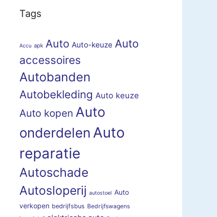
Tags
Auto
Auto
Auto-keuze
apk
Accu
accessoires
Autobanden
Autobekleding
Auto keuze
Auto
Auto kopen
Auto
onderdelen
reparatie
Autoschade
Autosloperij
Auto
autostoel
verkopen
bedrijfsbus
Bedrijfswagens