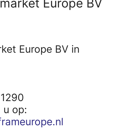
ermarket Europe BV
rket Europe BV in
21290
d u op:
rameurope.nl