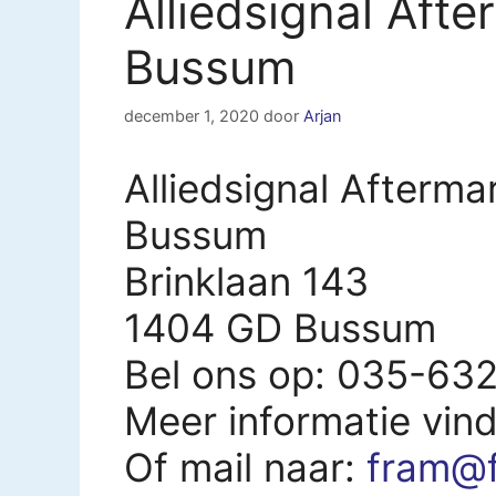
Alliedsignal Aft
Bussum
december 1, 2020
door
Arjan
Alliedsignal Afterma
Bussum
Brinklaan 143
1404 GD Bussum
Bel ons op: 035-63
Meer informatie vin
Of mail naar:
fram@f