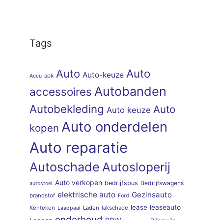
Tags
Auto
Auto
Auto-keuze
apk
Accu
Autobanden
accessoires
Autobekleding
Auto
Auto keuze
Auto onderdelen
kopen
Auto reparatie
Autoschade
Autosloperij
Auto verkopen
bedrijfsbus
Bedrijfswagens
autostoel
elektrische auto
Gezinsauto
brandstof
Ford
lease
leaseauto
Kenteken
Laden
lakschade
Laadpaal
onderhoud