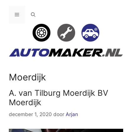
Ga
naar
Menu
de
inhoud
Moerdijk
A. van Tilburg Moerdijk BV
Moerdijk
december 1, 2020
door
Arjan