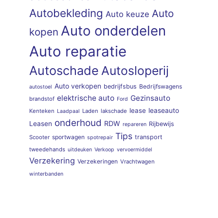
Autobekleding
Auto
Auto keuze
Auto onderdelen
kopen
Auto reparatie
Autoschade
Autosloperij
Auto verkopen
bedrijfsbus
Bedrijfswagens
autostoel
elektrische auto
Gezinsauto
brandstof
Ford
lease
leaseauto
Kenteken
Laden
lakschade
Laadpaal
onderhoud
RDW
Leasen
Rijbewijs
repareren
Tips
sportwagen
transport
Scooter
spotrepair
tweedehands
uitdeuken
Verkoop
vervoermiddel
Verzekering
Verzekeringen
Vrachtwagen
winterbanden