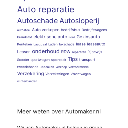
Auto reparatie
Autoschade
Autosloperij
Auto verkopen
bedrijfsbus
Bedrijfswagens
autostoel
elektrische auto
Gezinsauto
brandstof
Ford
lease
leaseauto
Kenteken
Laden
lakschade
Laadpaal
onderhoud
RDW
Leasen
Rijbewijs
repareren
Tips
sportwagen
transport
Scooter
spotrepair
tweedehands
uitdeuken
Verkoop
vervoermiddel
Verzekering
Verzekeringen
Vrachtwagen
winterbanden
Meer weten over Automaker.nl
Wij van Automaker.nl helpen je graag