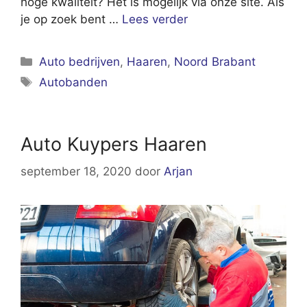
hoge kwaliteit? Het is mogelijk via onze site. Als
je op zoek bent …
Lees verder
Categorieën
Auto bedrijven
,
Haaren
,
Noord Brabant
Tags
Autobanden
Auto Kuypers Haaren
september 18, 2020
door
Arjan