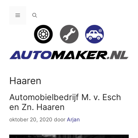
Ga
naar
Menu
de
inhoud
Haaren
Automobielbedrijf M. v. Esch
en Zn. Haaren
oktober 20, 2020
door
Arjan