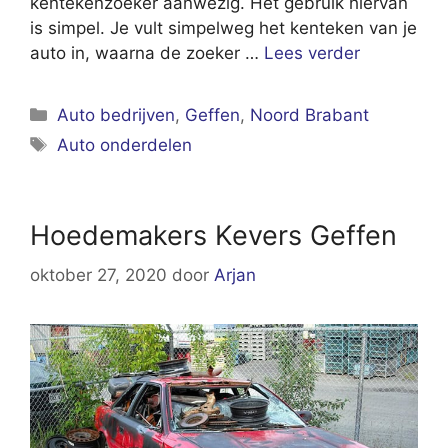
kentekenzoeker aanwezig. Het gebruik hiervan
is simpel. Je vult simpelweg het kenteken van je
auto in, waarna de zoeker …
Lees verder
Categorieën
Auto bedrijven
,
Geffen
,
Noord Brabant
Tags
Auto onderdelen
Hoedemakers Kevers Geffen
oktober 27, 2020
door
Arjan