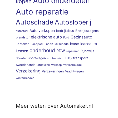
Auto onderdelen
kopen
Auto reparatie
Autoschade
Autosloperij
Auto verkopen
bedrijfsbus
Bedrijfswagens
autostoel
elektrische auto
Gezinsauto
brandstof
Ford
lease
leaseauto
Kenteken
Laden
lakschade
Laadpaal
onderhoud
RDW
Leasen
Rijbewijs
repareren
Tips
sportwagen
transport
Scooter
spotrepair
tweedehands
uitdeuken
Verkoop
vervoermiddel
Verzekering
Verzekeringen
Vrachtwagen
winterbanden
Meer weten over Automaker.nl