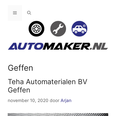
Ga
naar
Menu
de
inhoud
Geffen
Teha Automaterialen BV
Geffen
november 10, 2020
door
Arjan