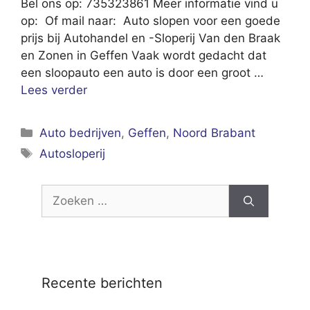
Bel ons op: 735323861 Meer informatie vind u
op: Of mail naar: Auto slopen voor een goede
prijs bij Autohandel en -Sloperij Van den Braak
en Zonen in Geffen Vaak wordt gedacht dat
een sloopauto een auto is door een groot …
Lees verder
Categorieën
Auto bedrijven
,
Geffen
,
Noord Brabant
Tags
Autosloperij
Zoek
naar:
Recente berichten