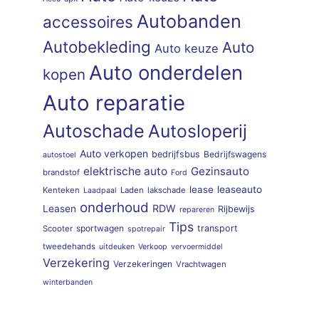
Autobanden
accessoires
Autobekleding
Auto
Auto keuze
Auto onderdelen
kopen
Auto reparatie
Autoschade
Autosloperij
Auto verkopen
bedrijfsbus
Bedrijfswagens
autostoel
elektrische auto
Gezinsauto
brandstof
Ford
lease
leaseauto
Kenteken
Laden
lakschade
Laadpaal
onderhoud
RDW
Leasen
Rijbewijs
repareren
Tips
sportwagen
transport
Scooter
spotrepair
tweedehands
uitdeuken
Verkoop
vervoermiddel
Verzekering
Verzekeringen
Vrachtwagen
winterbanden