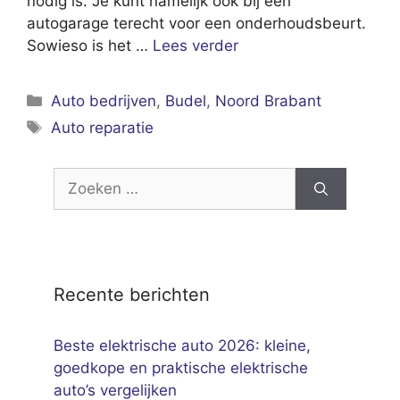
nodig is. Je kunt namelijk ook bij een
autogarage terecht voor een onderhoudsbeurt.
Sowieso is het …
Lees verder
Categorieën
Auto bedrijven
,
Budel
,
Noord Brabant
Tags
Auto reparatie
Zoek
naar:
Recente berichten
Beste elektrische auto 2026: kleine,
goedkope en praktische elektrische
auto’s vergelijken