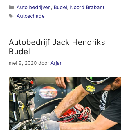
Categorieën
Auto bedrijven
,
Budel
,
Noord Brabant
Tags
Autoschade
Autobedrijf Jack Hendriks
Budel
mei 9, 2020
door
Arjan