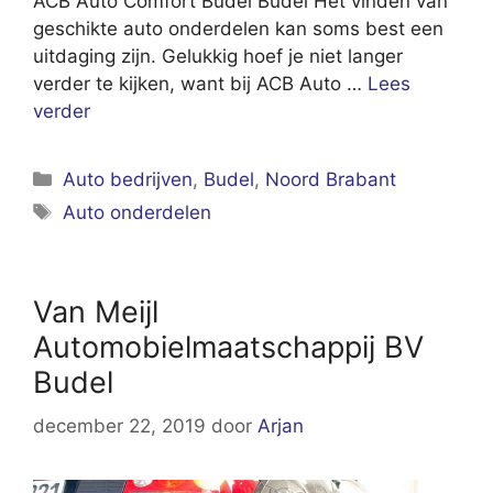
ACB Auto Comfort Budel Budel Het vinden van
geschikte auto onderdelen kan soms best een
uitdaging zijn. Gelukkig hoef je niet langer
verder te kijken, want bij ACB Auto …
Lees
verder
Categorieën
Auto bedrijven
,
Budel
,
Noord Brabant
Tags
Auto onderdelen
Van Meijl
Automobielmaatschappij BV
Budel
december 22, 2019
door
Arjan