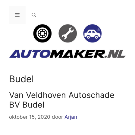
Ga
naar
Menu
de
inhoud
Budel
Van Veldhoven Autoschade
BV Budel
oktober 15, 2020
door
Arjan