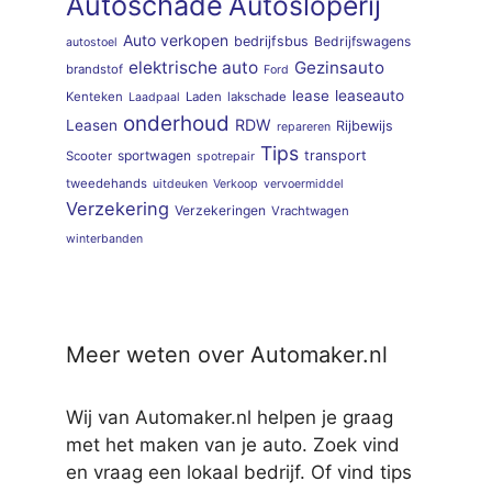
Autoschade
Autosloperij
Auto verkopen
bedrijfsbus
Bedrijfswagens
autostoel
elektrische auto
Gezinsauto
brandstof
Ford
lease
leaseauto
Kenteken
Laden
lakschade
Laadpaal
onderhoud
RDW
Leasen
Rijbewijs
repareren
Tips
sportwagen
transport
Scooter
spotrepair
tweedehands
uitdeuken
Verkoop
vervoermiddel
Verzekering
Verzekeringen
Vrachtwagen
winterbanden
Meer weten over Automaker.nl
Wij van Automaker.nl helpen je graag
met het maken van je auto. Zoek vind
en vraag een lokaal bedrijf. Of vind tips