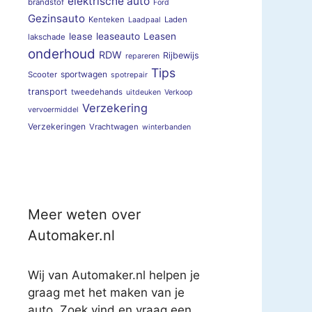
elektrische auto
brandstof
Ford
Gezinsauto
Kenteken
Laden
Laadpaal
lease
leaseauto
Leasen
lakschade
onderhoud
RDW
Rijbewijs
repareren
Tips
sportwagen
Scooter
spotrepair
transport
tweedehands
uitdeuken
Verkoop
Verzekering
vervoermiddel
Verzekeringen
Vrachtwagen
winterbanden
Meer weten over
Automaker.nl
Wij van Automaker.nl helpen je
graag met het maken van je
auto. Zoek vind en vraag een