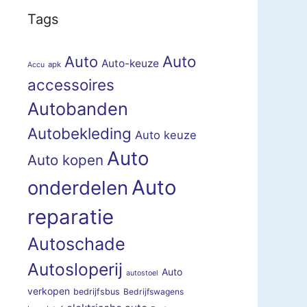
Tags
Auto
Auto
Auto-keuze
apk
Accu
accessoires
Autobanden
Autobekleding
Auto keuze
Auto
Auto kopen
Auto
onderdelen
reparatie
Autoschade
Autosloperij
Auto
autostoel
verkopen
bedrijfsbus
Bedrijfswagens