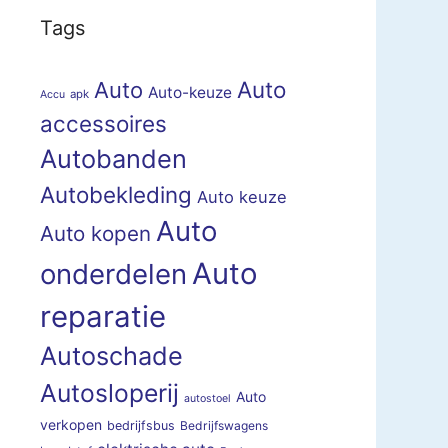
Tags
Auto
Auto
Auto-keuze
apk
Accu
accessoires
Autobanden
Autobekleding
Auto keuze
Auto
Auto kopen
Auto
onderdelen
reparatie
Autoschade
Autosloperij
Auto
autostoel
verkopen
bedrijfsbus
Bedrijfswagens