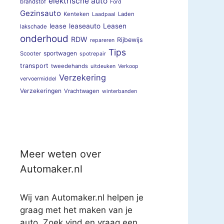
elektrische auto
brandstof
Ford
Gezinsauto
Kenteken
Laden
Laadpaal
lease
leaseauto
Leasen
lakschade
onderhoud
RDW
Rijbewijs
repareren
Tips
sportwagen
Scooter
spotrepair
transport
tweedehands
uitdeuken
Verkoop
Verzekering
vervoermiddel
Verzekeringen
Vrachtwagen
winterbanden
Meer weten over
Automaker.nl
Wij van Automaker.nl helpen je
graag met het maken van je
auto. Zoek vind en vraag een