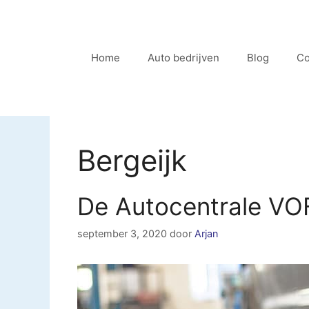
Ga
naar
de
Home
Auto bedrijven
Blog
Co
inhoud
Bergeijk
De Autocentrale VOF
september 3, 2020
door
Arjan