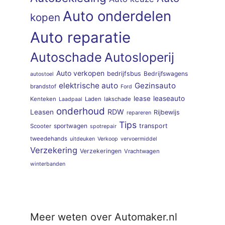
Auto onderdelen
kopen
Auto reparatie
Autoschade
Autosloperij
Auto verkopen
bedrijfsbus
Bedrijfswagens
autostoel
elektrische auto
Gezinsauto
brandstof
Ford
lease
leaseauto
Kenteken
Laden
lakschade
Laadpaal
onderhoud
RDW
Leasen
Rijbewijs
repareren
Tips
sportwagen
transport
Scooter
spotrepair
tweedehands
uitdeuken
Verkoop
vervoermiddel
Verzekering
Verzekeringen
Vrachtwagen
winterbanden
Meer weten over Automaker.nl