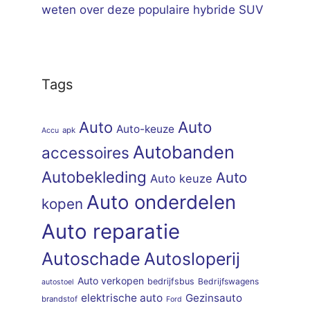
weten over deze populaire hybride SUV
Tags
Auto
Auto
Auto-keuze
apk
Accu
Autobanden
accessoires
Autobekleding
Auto
Auto keuze
Auto onderdelen
kopen
Auto reparatie
Autoschade
Autosloperij
Auto verkopen
bedrijfsbus
Bedrijfswagens
autostoel
elektrische auto
Gezinsauto
brandstof
Ford