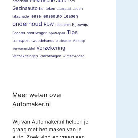
elektrische auto
brandstof
Ford
Gezinsauto
Kenteken
Laden
Laadpaal
lease
leaseauto
Leasen
lakschade
onderhoud
RDW
Rijbewijs
repareren
Tips
sportwagen
Scooter
spotrepair
transport
tweedehands
uitdeuken
Verkoop
Verzekering
vervoermiddel
Verzekeringen
Vrachtwagen
winterbanden
Meer weten over
Automaker.nl
Wij van Automaker.nl helpen je
graag met het maken van je
auto. Zoek vind en vraag een