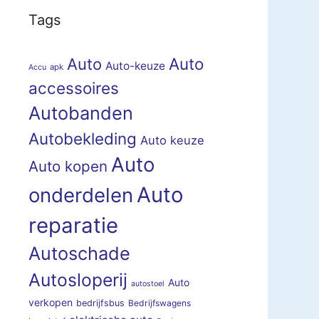
Tags
Auto
Auto
Auto-keuze
apk
Accu
accessoires
Autobanden
Autobekleding
Auto keuze
Auto
Auto kopen
Auto
onderdelen
reparatie
Autoschade
Autosloperij
Auto
autostoel
verkopen
bedrijfsbus
Bedrijfswagens