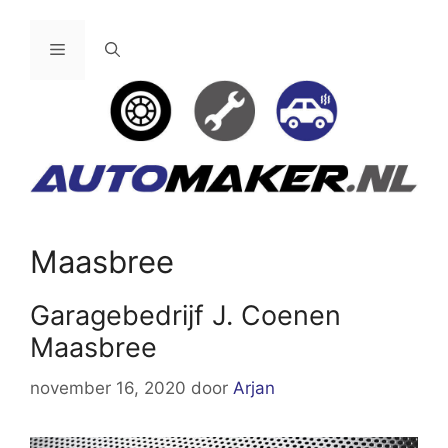
Ga
naar
Menu
de
inhoud
Maasbree
Garagebedrijf J. Coenen
Maasbree
november 16, 2020
door
Arjan