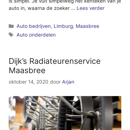
is simpel. Je vult simpelweg het kenteken van je
auto in, waarna de zoeker …
Lees verder
Categorieën
Auto bedrijven
,
Limburg
,
Maasbree
Tags
Auto onderdelen
Dijk’s Radiateurenservice
Maasbree
oktober 14, 2020
door
Arjan