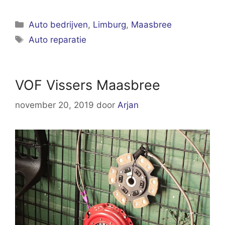
Categorieën
Auto bedrijven
,
Limburg
,
Maasbree
Tags
Auto reparatie
VOF Vissers Maasbree
november 20, 2019
door
Arjan