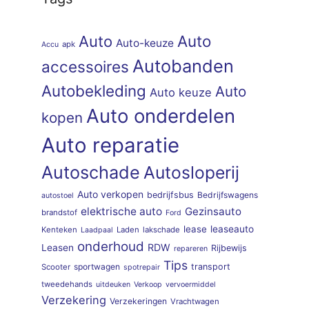
Auto
Auto
Auto-keuze
apk
Accu
Autobanden
accessoires
Autobekleding
Auto
Auto keuze
Auto onderdelen
kopen
Auto reparatie
Autoschade
Autosloperij
Auto verkopen
bedrijfsbus
Bedrijfswagens
autostoel
elektrische auto
Gezinsauto
brandstof
Ford
lease
leaseauto
Kenteken
Laden
lakschade
Laadpaal
onderhoud
RDW
Leasen
Rijbewijs
repareren
Tips
sportwagen
transport
Scooter
spotrepair
tweedehands
uitdeuken
Verkoop
vervoermiddel
Verzekering
Verzekeringen
Vrachtwagen