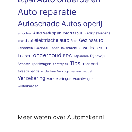
kopen
Auto reparatie
Autoschade
Autosloperij
Auto verkopen
bedrijfsbus
Bedrijfswagens
autostoel
elektrische auto
Gezinsauto
brandstof
Ford
lease
leaseauto
Kenteken
Laden
lakschade
Laadpaal
onderhoud
RDW
Leasen
Rijbewijs
repareren
Tips
sportwagen
transport
Scooter
spotrepair
tweedehands
uitdeuken
Verkoop
vervoermiddel
Verzekering
Verzekeringen
Vrachtwagen
winterbanden
Meer weten over Automaker.nl