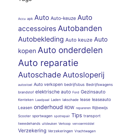
Auto
Auto
Auto-keuze
apk
Accu
Autobanden
accessoires
Autobekleding
Auto
Auto keuze
Auto onderdelen
kopen
Auto reparatie
Autoschade
Autosloperij
Auto verkopen
bedrijfsbus
Bedrijfswagens
autostoel
elektrische auto
Gezinsauto
brandstof
Ford
lease
leaseauto
Kenteken
Laden
lakschade
Laadpaal
onderhoud
RDW
Leasen
Rijbewijs
repareren
Tips
sportwagen
transport
Scooter
spotrepair
tweedehands
uitdeuken
Verkoop
vervoermiddel
Verzekering
Verzekeringen
Vrachtwagen