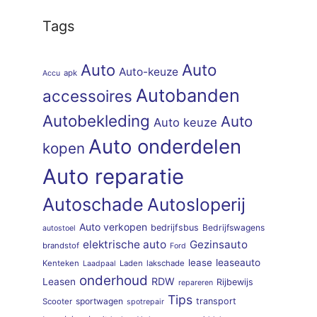
Tags
Auto
Auto
Auto-keuze
apk
Accu
Autobanden
accessoires
Autobekleding
Auto
Auto keuze
Auto onderdelen
kopen
Auto reparatie
Autoschade
Autosloperij
Auto verkopen
bedrijfsbus
Bedrijfswagens
autostoel
elektrische auto
Gezinsauto
brandstof
Ford
lease
leaseauto
Kenteken
Laden
lakschade
Laadpaal
onderhoud
RDW
Leasen
Rijbewijs
repareren
Tips
sportwagen
transport
Scooter
spotrepair