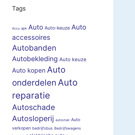
Tags
Auto
Auto
Auto-keuze
apk
Accu
accessoires
Autobanden
Autobekleding
Auto keuze
Auto
Auto kopen
Auto
onderdelen
reparatie
Autoschade
Autosloperij
Auto
autostoel
verkopen
bedrijfsbus
Bedrijfswagens