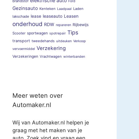
elektrische auto
brandstof
Ford
Gezinsauto
Kenteken
Laden
Laadpaal
lease
leaseauto
Leasen
lakschade
onderhoud
RDW
Rijbewijs
repareren
Tips
sportwagen
Scooter
spotrepair
transport
tweedehands
uitdeuken
Verkoop
Verzekering
vervoermiddel
Verzekeringen
Vrachtwagen
winterbanden
Meer weten over
Automaker.nl
Wij van Automaker.nl helpen je
graag met het maken van je
auto. Zoek vind en vraag een