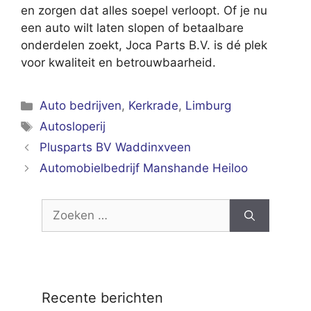
en zorgen dat alles soepel verloopt. Of je nu
een auto wilt laten slopen of betaalbare
onderdelen zoekt, Joca Parts B.V. is dé plek
voor kwaliteit en betrouwbaarheid.
Categorieën
Auto bedrijven
,
Kerkrade
,
Limburg
Tags
Autosloperij
Plusparts BV Waddinxveen
Automobielbedrijf Manshande Heiloo
Zoek
naar:
Recente berichten