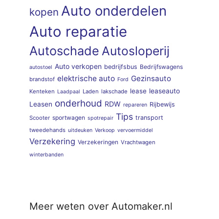
Auto onderdelen
kopen
Auto reparatie
Autoschade
Autosloperij
Auto verkopen
bedrijfsbus
Bedrijfswagens
autostoel
elektrische auto
Gezinsauto
brandstof
Ford
lease
leaseauto
Kenteken
Laden
lakschade
Laadpaal
onderhoud
RDW
Leasen
Rijbewijs
repareren
Tips
sportwagen
transport
Scooter
spotrepair
tweedehands
uitdeuken
Verkoop
vervoermiddel
Verzekering
Verzekeringen
Vrachtwagen
winterbanden
Meer weten over Automaker.nl