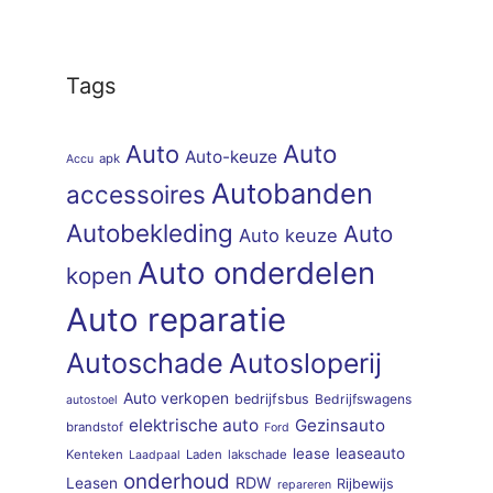
Tags
Auto
Auto
Auto-keuze
apk
Accu
Autobanden
accessoires
Autobekleding
Auto
Auto keuze
Auto onderdelen
kopen
Auto reparatie
Autoschade
Autosloperij
Auto verkopen
bedrijfsbus
Bedrijfswagens
autostoel
elektrische auto
Gezinsauto
brandstof
Ford
lease
leaseauto
Kenteken
Laden
lakschade
Laadpaal
onderhoud
RDW
Leasen
Rijbewijs
repareren