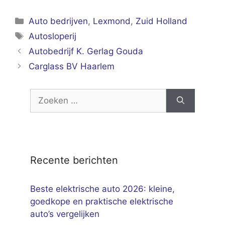
Categorieën
Auto bedrijven
,
Lexmond
,
Zuid Holland
Tags
Autosloperij
Autobedrijf K. Gerlag Gouda
Carglass BV Haarlem
Zoek
naar:
Recente berichten
Beste elektrische auto 2026: kleine,
goedkope en praktische elektrische
auto’s vergelijken