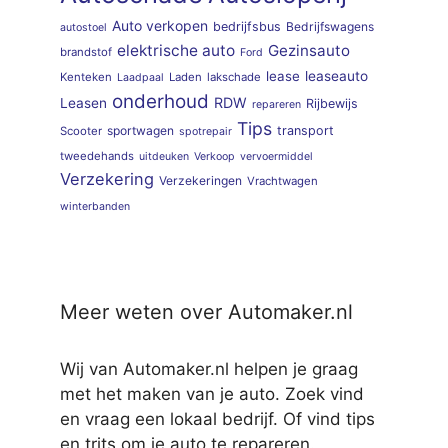
Auto verkopen
bedrijfsbus
Bedrijfswagens
autostoel
elektrische auto
Gezinsauto
brandstof
Ford
lease
leaseauto
Kenteken
Laden
lakschade
Laadpaal
onderhoud
RDW
Leasen
Rijbewijs
repareren
Tips
sportwagen
transport
Scooter
spotrepair
tweedehands
uitdeuken
Verkoop
vervoermiddel
Verzekering
Verzekeringen
Vrachtwagen
winterbanden
Meer weten over Automaker.nl
Wij van Automaker.nl helpen je graag
met het maken van je auto. Zoek vind
en vraag een lokaal bedrijf. Of vind tips
en trits om je auto te repareren.