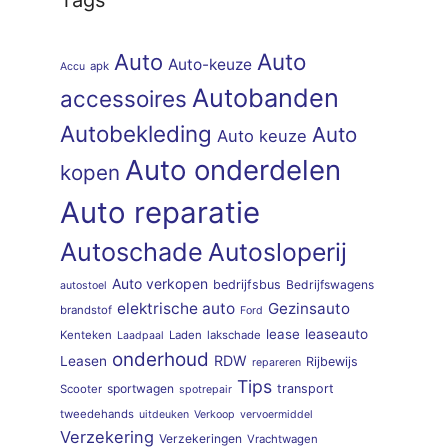
Auto
Auto
Auto-keuze
apk
Accu
Autobanden
accessoires
Autobekleding
Auto
Auto keuze
Auto onderdelen
kopen
Auto reparatie
Autoschade
Autosloperij
Auto verkopen
bedrijfsbus
Bedrijfswagens
autostoel
elektrische auto
Gezinsauto
brandstof
Ford
lease
leaseauto
Kenteken
Laden
lakschade
Laadpaal
onderhoud
RDW
Leasen
Rijbewijs
repareren
Tips
sportwagen
transport
Scooter
spotrepair
tweedehands
uitdeuken
Verkoop
vervoermiddel
Verzekering
Verzekeringen
Vrachtwagen