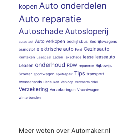
Auto onderdelen
kopen
Auto reparatie
Autoschade
Autosloperij
Auto verkopen
bedrijfsbus
Bedrijfswagens
autostoel
elektrische auto
Gezinsauto
brandstof
Ford
lease
leaseauto
Kenteken
Laden
lakschade
Laadpaal
onderhoud
RDW
Leasen
Rijbewijs
repareren
Tips
sportwagen
transport
Scooter
spotrepair
tweedehands
uitdeuken
Verkoop
vervoermiddel
Verzekering
Verzekeringen
Vrachtwagen
winterbanden
Meer weten over Automaker.nl