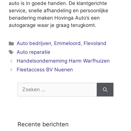
auto is in goede handen. De klantgerichte
service, snelle afhandeling en persoonlijke
benadering maken Hovinga Auto’s een
autogarage waar je graag terugkomt.
Categorieën
Auto bedrijven
,
Emmeloord
,
Flevoland
Tags
Auto reparatie
Handelsonderneming Harm Warfhuizen
Fleetaccess BV Nuenen
Zoek
naar:
Recente berichten