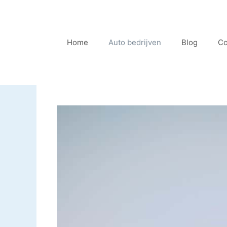
Ga
naar
de
Home
Auto bedrijven
Blog
Co
inhoud