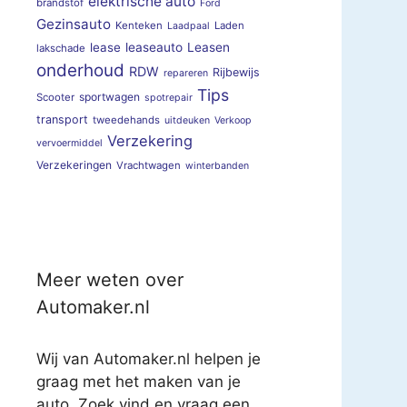
elektrische auto
brandstof
Ford
Gezinsauto
Kenteken
Laden
Laadpaal
lease
leaseauto
Leasen
lakschade
onderhoud
RDW
Rijbewijs
repareren
Tips
sportwagen
Scooter
spotrepair
transport
tweedehands
uitdeuken
Verkoop
Verzekering
vervoermiddel
Verzekeringen
Vrachtwagen
winterbanden
Meer weten over
Automaker.nl
Wij van Automaker.nl helpen je
graag met het maken van je
auto. Zoek vind en vraag een