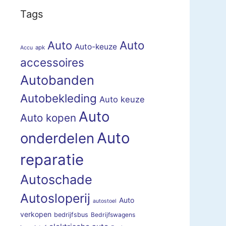
Tags
Auto
Auto
Auto-keuze
apk
Accu
accessoires
Autobanden
Autobekleding
Auto keuze
Auto
Auto kopen
Auto
onderdelen
reparatie
Autoschade
Autosloperij
Auto
autostoel
verkopen
bedrijfsbus
Bedrijfswagens