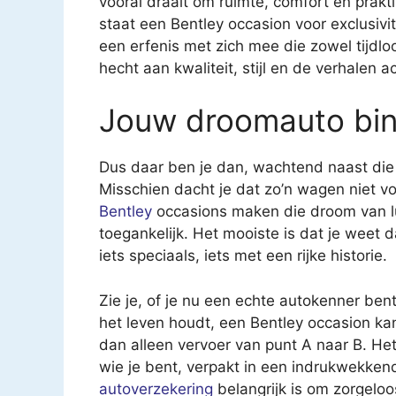
vooral draait om ruimte, comfort en prakt
staat een Bentley occasion voor exclusivit
een erfenis met zich mee die zowel tijdloo
hecht aan kwaliteit, stijl en de verhalen 
Jouw droomauto bin
Dus daar ben je dan, wachtend naast die s
Misschien dacht je dat zo’n wagen niet v
Bentley
occasions maken die droom van lux
toegankelijk. Het mooiste is dat je weet d
iets speciaals, iets met een rijke historie.
Zie je, of je nu een echte autokenner ben
het leven houdt, een Bentley occasion ka
dan alleen vervoer van punt A naar B. Het
wie je bent, verpakt in een indrukwekkend
autoverzekering
belangrijk is om zorgeloo