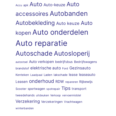
Auto
Auto
Auto-keuze
apk
Accu
Autobanden
accessoires
Autobekleding
Auto
Auto keuze
Auto onderdelen
kopen
Auto reparatie
Autoschade
Autosloperij
Auto verkopen
bedrijfsbus
Bedrijfswagens
autostoel
elektrische auto
Gezinsauto
brandstof
Ford
lease
leaseauto
Kenteken
Laden
lakschade
Laadpaal
onderhoud
RDW
Leasen
Rijbewijs
repareren
Tips
sportwagen
transport
Scooter
spotrepair
tweedehands
uitdeuken
Verkoop
vervoermiddel
Verzekering
Verzekeringen
Vrachtwagen
winterbanden