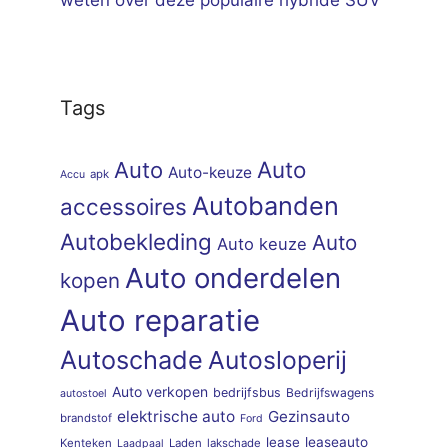
weten over deze populaire hybride SUV
Tags
Auto
Auto
Auto-keuze
apk
Accu
Autobanden
accessoires
Autobekleding
Auto
Auto keuze
Auto onderdelen
kopen
Auto reparatie
Autoschade
Autosloperij
Auto verkopen
bedrijfsbus
Bedrijfswagens
autostoel
elektrische auto
Gezinsauto
brandstof
Ford
lease
leaseauto
Kenteken
Laden
lakschade
Laadpaal