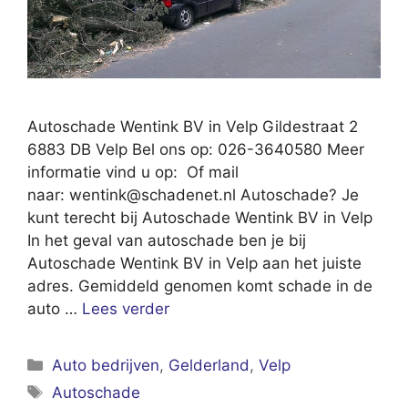
Autoschade Wentink BV in Velp Gildestraat 2
6883 DB Velp Bel ons op: 026-3640580 Meer
informatie vind u op: Of mail
naar:
wentink@schadenet.nl
Autoschade? Je
kunt terecht bij Autoschade Wentink BV in Velp
In het geval van autoschade ben je bij
Autoschade Wentink BV in Velp aan het juiste
adres. Gemiddeld genomen komt schade in de
auto …
Lees verder
Categorieën
Auto bedrijven
,
Gelderland
,
Velp
Tags
Autoschade