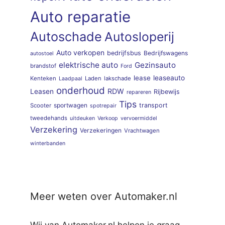
Auto reparatie
Autoschade
Autosloperij
Auto verkopen
bedrijfsbus
Bedrijfswagens
autostoel
elektrische auto
Gezinsauto
brandstof
Ford
lease
leaseauto
Kenteken
Laden
lakschade
Laadpaal
onderhoud
RDW
Leasen
Rijbewijs
repareren
Tips
sportwagen
transport
Scooter
spotrepair
tweedehands
uitdeuken
Verkoop
vervoermiddel
Verzekering
Verzekeringen
Vrachtwagen
winterbanden
Meer weten over Automaker.nl
Wij van Automaker.nl helpen je graag