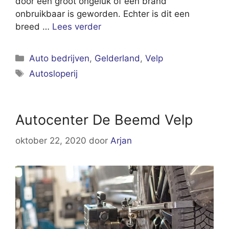
door een groot ongeluk of een brand
onbruikbaar is geworden. Echter is dit een
breed …
Lees verder
Categorieën
Auto bedrijven
,
Gelderland
,
Velp
Tags
Autosloperij
Autocenter De Beemd Velp
oktober 22, 2020
door
Arjan