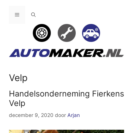
Ga
naar
Menu
de
inhoud
Velp
Handelsonderneming Fierkens
Velp
december 9, 2020
door
Arjan