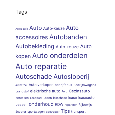
Tags
Auto
Auto
Auto-keuze
apk
Accu
Autobanden
accessoires
Autobekleding
Auto
Auto keuze
Auto onderdelen
kopen
Auto reparatie
Autoschade
Autosloperij
Auto verkopen
bedrijfsbus
Bedrijfswagens
autostoel
elektrische auto
Gezinsauto
brandstof
Ford
lease
leaseauto
Kenteken
Laden
lakschade
Laadpaal
onderhoud
RDW
Leasen
Rijbewijs
repareren
Tips
sportwagen
transport
Scooter
spotrepair