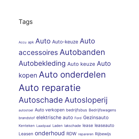
Tags
Auto
Auto
Auto-keuze
apk
Accu
Autobanden
accessoires
Autobekleding
Auto
Auto keuze
Auto onderdelen
kopen
Auto reparatie
Autoschade
Autosloperij
Auto verkopen
bedrijfsbus
Bedrijfswagens
autostoel
elektrische auto
Gezinsauto
brandstof
Ford
lease
leaseauto
Kenteken
Laden
lakschade
Laadpaal
onderhoud
RDW
Leasen
Rijbewijs
repareren