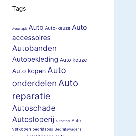
Tags
Auto
Auto
Auto-keuze
apk
Accu
accessoires
Autobanden
Autobekleding
Auto keuze
Auto
Auto kopen
Auto
onderdelen
reparatie
Autoschade
Autosloperij
Auto
autostoel
verkopen
bedrijfsbus
Bedrijfswagens