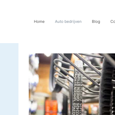
Ga
naar
de
Home
Auto bedrijven
Blog
Co
inhoud