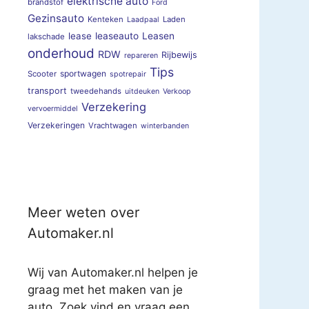
elektrische auto
brandstof
Ford
Gezinsauto
Kenteken
Laden
Laadpaal
lease
leaseauto
Leasen
lakschade
onderhoud
RDW
Rijbewijs
repareren
Tips
sportwagen
Scooter
spotrepair
transport
tweedehands
uitdeuken
Verkoop
Verzekering
vervoermiddel
Verzekeringen
Vrachtwagen
winterbanden
Meer weten over
Automaker.nl
Wij van Automaker.nl helpen je
graag met het maken van je
auto. Zoek vind en vraag een