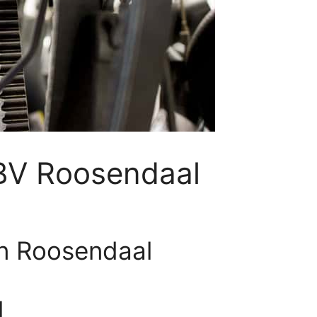
 BV Roosendaal
in Roosendaal
l