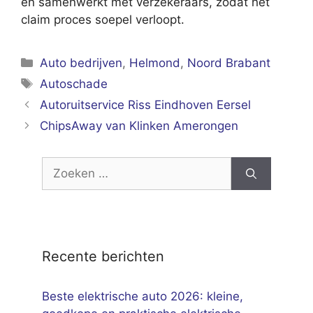
en samenwerkt met verzekeraars, zodat het
claim proces soepel verloopt.
Categorieën
Auto bedrijven
,
Helmond
,
Noord Brabant
Tags
Autoschade
Autoruitservice Riss Eindhoven Eersel
ChipsAway van Klinken Amerongen
Zoek
naar:
Recente berichten
Beste elektrische auto 2026: kleine,