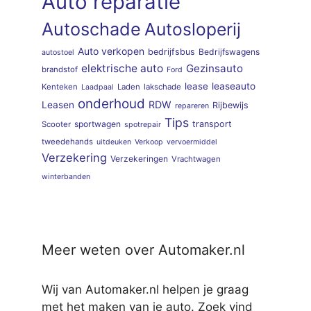
Auto reparatie
Autoschade
Autosloperij
Auto verkopen
bedrijfsbus
Bedrijfswagens
autostoel
elektrische auto
Gezinsauto
brandstof
Ford
lease
leaseauto
Kenteken
Laden
lakschade
Laadpaal
onderhoud
RDW
Leasen
Rijbewijs
repareren
Tips
sportwagen
transport
Scooter
spotrepair
tweedehands
uitdeuken
Verkoop
vervoermiddel
Verzekering
Verzekeringen
Vrachtwagen
winterbanden
Meer weten over Automaker.nl
Wij van Automaker.nl helpen je graag
met het maken van je auto. Zoek vind