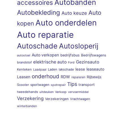
Autobanden
accessoires
Autobekleding
Auto
Auto keuze
Auto onderdelen
kopen
Auto reparatie
Autoschade
Autosloperij
Auto verkopen
bedrijfsbus
Bedrijfswagens
autostoel
elektrische auto
Gezinsauto
brandstof
Ford
lease
leaseauto
Kenteken
Laden
lakschade
Laadpaal
onderhoud
RDW
Leasen
Rijbewijs
repareren
Tips
sportwagen
transport
Scooter
spotrepair
tweedehands
uitdeuken
Verkoop
vervoermiddel
Verzekering
Verzekeringen
Vrachtwagen
winterbanden