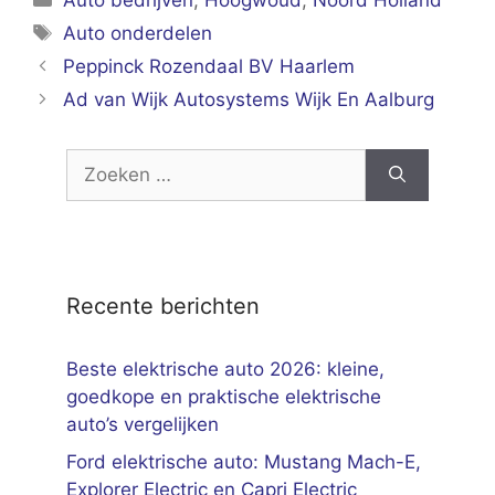
Auto bedrijven
,
Hoogwoud
,
Noord Holland
Tags
Auto onderdelen
Peppinck Rozendaal BV Haarlem
Ad van Wijk Autosystems Wijk En Aalburg
Zoek
naar:
Recente berichten
Beste elektrische auto 2026: kleine,
goedkope en praktische elektrische
auto’s vergelijken
Ford elektrische auto: Mustang Mach-E,
Explorer Electric en Capri Electric