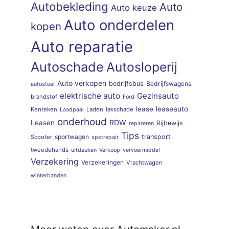
Autobekleding
Auto
Auto keuze
Auto onderdelen
kopen
Auto reparatie
Autoschade
Autosloperij
Auto verkopen
bedrijfsbus
Bedrijfswagens
autostoel
elektrische auto
Gezinsauto
brandstof
Ford
lease
leaseauto
Kenteken
Laden
lakschade
Laadpaal
onderhoud
RDW
Leasen
Rijbewijs
repareren
Tips
sportwagen
transport
Scooter
spotrepair
tweedehands
uitdeuken
Verkoop
vervoermiddel
Verzekering
Verzekeringen
Vrachtwagen
winterbanden