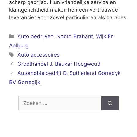
scherp geprijsd. Hun vriendelijke service en
klantgerichtheid maken hen een vertrouwde
leverancier voor zowel particulieren als garages.
Categorieën
Auto bedrijven
,
Noord Brabant
,
Wijk En
Aalburg
Tags
Auto accessoires
Groothandel J. Beuker Hoogwoud
Automobielbedrijf D. Sutherland Gorredyk
BV Gorredijk
Zoek
naar: