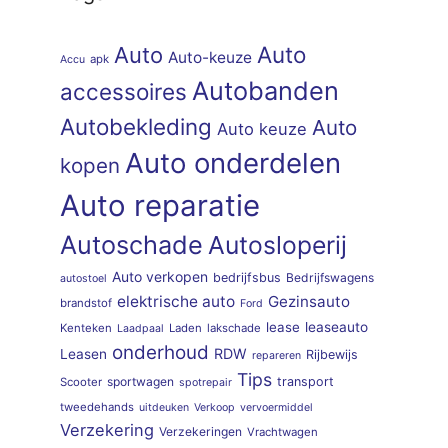
Auto
Auto
Auto-keuze
apk
Accu
Autobanden
accessoires
Autobekleding
Auto
Auto keuze
Auto onderdelen
kopen
Auto reparatie
Autoschade
Autosloperij
Auto verkopen
bedrijfsbus
Bedrijfswagens
autostoel
elektrische auto
Gezinsauto
brandstof
Ford
lease
leaseauto
Kenteken
Laden
lakschade
Laadpaal
onderhoud
RDW
Leasen
Rijbewijs
repareren
Tips
sportwagen
transport
Scooter
spotrepair
tweedehands
uitdeuken
Verkoop
vervoermiddel
Verzekering
Verzekeringen
Vrachtwagen