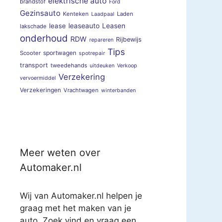
elektrische auto
brandstof
Ford
Gezinsauto
Kenteken
Laden
Laadpaal
lease
leaseauto
Leasen
lakschade
onderhoud
RDW
Rijbewijs
repareren
Tips
sportwagen
Scooter
spotrepair
transport
tweedehands
uitdeuken
Verkoop
Verzekering
vervoermiddel
Verzekeringen
Vrachtwagen
winterbanden
Meer weten over
Automaker.nl
Wij van Automaker.nl helpen je
graag met het maken van je
auto. Zoek vind en vraag een