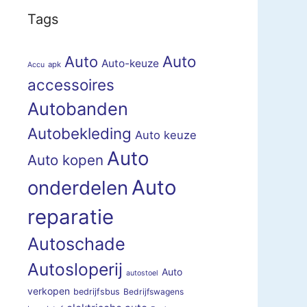
Tags
Auto
Auto
Auto-keuze
apk
Accu
accessoires
Autobanden
Autobekleding
Auto keuze
Auto
Auto kopen
Auto
onderdelen
reparatie
Autoschade
Autosloperij
Auto
autostoel
verkopen
bedrijfsbus
Bedrijfswagens