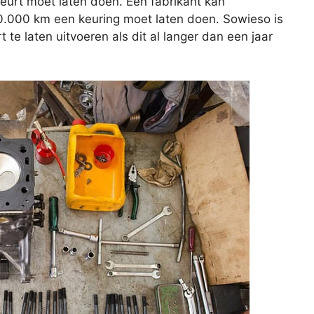
beurt moet laten doen. Een fabrikant kan
20.000 km een keuring moet laten doen. Sowieso is
e laten uitvoeren als dit al langer dan een jaar