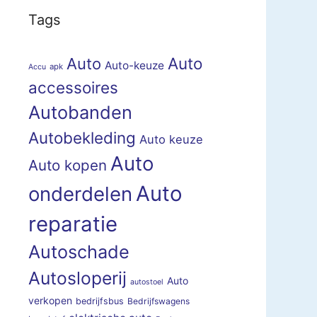
Tags
Auto
Auto
Auto-keuze
apk
Accu
accessoires
Autobanden
Autobekleding
Auto keuze
Auto
Auto kopen
Auto
onderdelen
reparatie
Autoschade
Autosloperij
Auto
autostoel
verkopen
bedrijfsbus
Bedrijfswagens