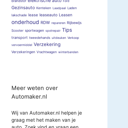
elektrische auto
brandstof
Ford
Gezinsauto
Kenteken
Laden
Laadpaal
lease
leaseauto
Leasen
lakschade
onderhoud
RDW
Rijbewijs
repareren
Tips
sportwagen
Scooter
spotrepair
transport
tweedehands
uitdeuken
Verkoop
Verzekering
vervoermiddel
Verzekeringen
Vrachtwagen
winterbanden
Meer weten over
Automaker.nl
Wij van Automaker.nl helpen je
graag met het maken van je
auto. Zoek vind en vraag een