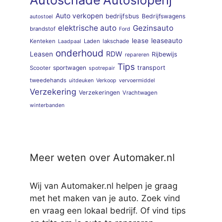
Autoschade
Autosloperij
Auto verkopen
bedrijfsbus
Bedrijfswagens
autostoel
elektrische auto
Gezinsauto
brandstof
Ford
lease
leaseauto
Kenteken
Laden
lakschade
Laadpaal
onderhoud
RDW
Leasen
Rijbewijs
repareren
Tips
sportwagen
transport
Scooter
spotrepair
tweedehands
uitdeuken
Verkoop
vervoermiddel
Verzekering
Verzekeringen
Vrachtwagen
winterbanden
Meer weten over Automaker.nl
Wij van Automaker.nl helpen je graag
met het maken van je auto. Zoek vind
en vraag een lokaal bedrijf. Of vind tips