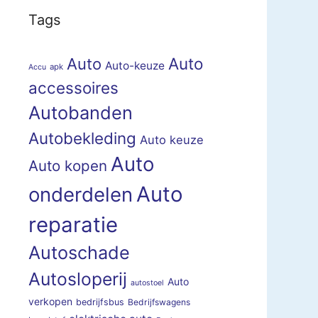
Tags
Auto
Auto
Auto-keuze
apk
Accu
accessoires
Autobanden
Autobekleding
Auto keuze
Auto
Auto kopen
Auto
onderdelen
reparatie
Autoschade
Autosloperij
Auto
autostoel
verkopen
bedrijfsbus
Bedrijfswagens