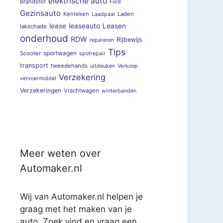
elektrische auto
brandstof
Ford
Gezinsauto
Kenteken
Laden
Laadpaal
lease
leaseauto
Leasen
lakschade
onderhoud
RDW
Rijbewijs
repareren
Tips
sportwagen
Scooter
spotrepair
transport
tweedehands
uitdeuken
Verkoop
Verzekering
vervoermiddel
Verzekeringen
Vrachtwagen
winterbanden
Meer weten over
Automaker.nl
Wij van Automaker.nl helpen je
graag met het maken van je
auto. Zoek vind en vraag een