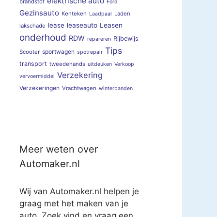
elektrische auto
brandstof
Ford
Gezinsauto
Kenteken
Laden
Laadpaal
lease
leaseauto
Leasen
lakschade
onderhoud
RDW
Rijbewijs
repareren
Tips
sportwagen
Scooter
spotrepair
transport
tweedehands
uitdeuken
Verkoop
Verzekering
vervoermiddel
Verzekeringen
Vrachtwagen
winterbanden
Meer weten over
Automaker.nl
Wij van Automaker.nl helpen je
graag met het maken van je
auto. Zoek vind en vraag een