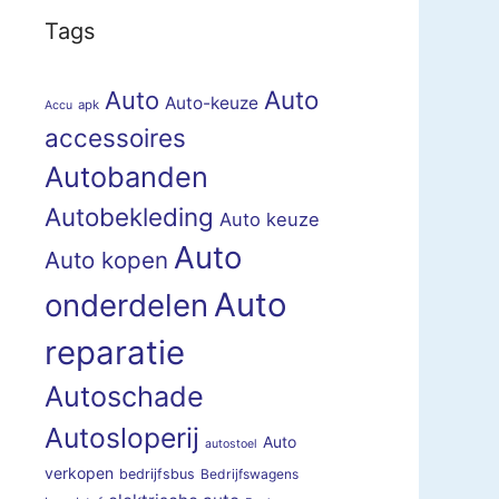
Tags
Auto
Auto
Auto-keuze
apk
Accu
accessoires
Autobanden
Autobekleding
Auto keuze
Auto
Auto kopen
Auto
onderdelen
reparatie
Autoschade
Autosloperij
Auto
autostoel
verkopen
bedrijfsbus
Bedrijfswagens