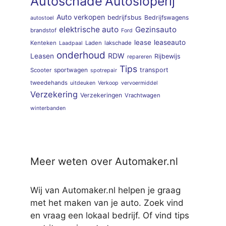
Autoschade
Autosloperij
Auto verkopen
bedrijfsbus
Bedrijfswagens
autostoel
elektrische auto
Gezinsauto
brandstof
Ford
lease
leaseauto
Kenteken
Laden
lakschade
Laadpaal
onderhoud
RDW
Leasen
Rijbewijs
repareren
Tips
sportwagen
transport
Scooter
spotrepair
tweedehands
uitdeuken
Verkoop
vervoermiddel
Verzekering
Verzekeringen
Vrachtwagen
winterbanden
Meer weten over Automaker.nl
Wij van Automaker.nl helpen je graag
met het maken van je auto. Zoek vind
en vraag een lokaal bedrijf. Of vind tips