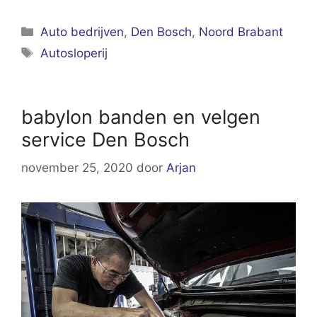
Categorieën
Auto bedrijven
,
Den Bosch
,
Noord Brabant
Tags
Autosloperij
babylon banden en velgen
service Den Bosch
november 25, 2020
door
Arjan