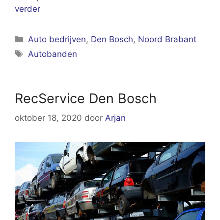
verder
Categorieën
Auto bedrijven
,
Den Bosch
,
Noord Brabant
Tags
Autobanden
RecService Den Bosch
oktober 18, 2020
door
Arjan