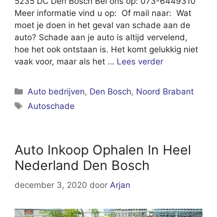
5235 DC Den Bosch Bel ons op: 073-6449310
Meer informatie vind u op: Of mail naar: Wat
moet je doen in het geval van schade aan de
auto? Schade aan je auto is altijd vervelend,
hoe het ook ontstaan is. Het komt gelukkig niet
vaak voor, maar als het …
Lees verder
Categorieën
Auto bedrijven
,
Den Bosch
,
Noord Brabant
Tags
Autoschade
Auto Inkoop Ophalen In Heel
Nederland Den Bosch
december 3, 2020
door
Arjan