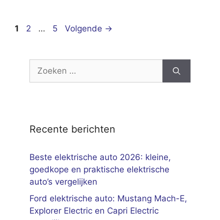
Pagina
Pagina
Pagina
1
2
…
5
Volgende
→
Zoek
naar:
Recente berichten
Beste elektrische auto 2026: kleine,
goedkope en praktische elektrische
auto’s vergelijken
Ford elektrische auto: Mustang Mach-E,
Explorer Electric en Capri Electric