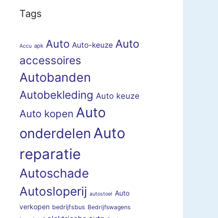
Tags
Auto
Auto
Auto-keuze
apk
Accu
accessoires
Autobanden
Autobekleding
Auto keuze
Auto
Auto kopen
Auto
onderdelen
reparatie
Autoschade
Autosloperij
Auto
autostoel
verkopen
bedrijfsbus
Bedrijfswagens