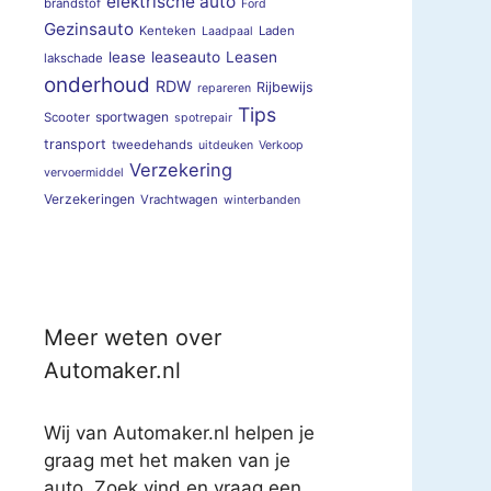
elektrische auto
brandstof
Ford
Gezinsauto
Kenteken
Laden
Laadpaal
lease
leaseauto
Leasen
lakschade
onderhoud
RDW
Rijbewijs
repareren
Tips
sportwagen
Scooter
spotrepair
transport
tweedehands
uitdeuken
Verkoop
Verzekering
vervoermiddel
Verzekeringen
Vrachtwagen
winterbanden
Meer weten over
Automaker.nl
Wij van Automaker.nl helpen je
graag met het maken van je
auto. Zoek vind en vraag een