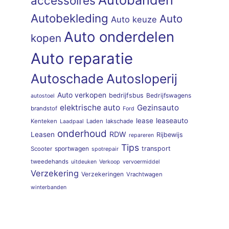
accessoires
Autobekleding
Auto
Auto keuze
Auto onderdelen
kopen
Auto reparatie
Autoschade
Autosloperij
Auto verkopen
bedrijfsbus
Bedrijfswagens
autostoel
elektrische auto
Gezinsauto
brandstof
Ford
lease
leaseauto
Kenteken
Laden
lakschade
Laadpaal
onderhoud
RDW
Leasen
Rijbewijs
repareren
Tips
sportwagen
transport
Scooter
spotrepair
tweedehands
uitdeuken
Verkoop
vervoermiddel
Verzekering
Verzekeringen
Vrachtwagen
winterbanden